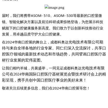
届时，我们将携带
A
SOM- 5
1
0
、
A
SOM- 5
3
0
等
最新的口腔
显微
、智能化解决方案以及前沿科研成果惊艳登场，为您展示科技
镜
赋能下的口腔健康服务新高度。我们致力于以创新科技推动行业
发展，用卓越品质守护大众口腔健康。
在
2024华南口腔展的舞台上，成都科奥达
光电技术有限公司
期
待与来自全球各地的行业专家、同仁们深入交流探讨，共享口
腔医疗领域的最新技术动态和市场趋势，共同擘画口腔医疗器
材行业发展的宏伟蓝图。
让我们相约羊城，共襄盛举，一同见证成都科奥达
光电技术有限
公司
在
2024华南国际口腔医疗器材展览会暨技术研讨会上的精
彩呈现，携手共创中国口腔医疗事业的美好未来！
敬请关注后续更多信息，我们在
2024华南口腔展等您！