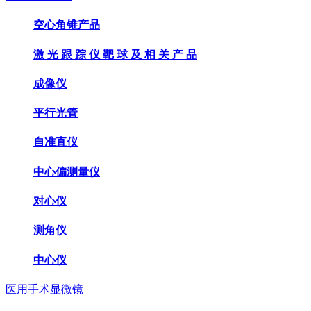
空心角锥产品
激 光 跟 踪 仪 靶 球 及 相 关 产 品
成像仪
平行光管
自准直仪
中心偏测量仪
对心仪
测角仪
中心仪
医用手术显微镜