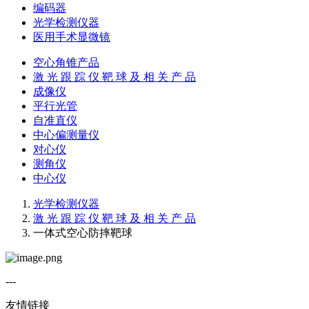
编码器
光学检测仪器
医用手术显微镜
空心角锥产品
激 光 跟 踪 仪 靶 球 及 相 关 产 品
成像仪
平行光管
自准直仪
中心偏测量仪
对心仪
测角仪
中心仪
光学检测仪器
激 光 跟 踪 仪 靶 球 及 相 关 产 品
一体式空心防摔靶球
---
友情链接